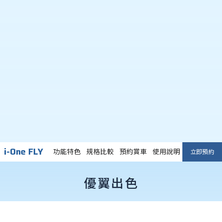
i-One FLY
功能特色
規格比較
預約賞車
使用說明書下載
立即預約
優翼出色
隨心暢行的白牌電動車代表座。
高指標性能配置，超長續航力。